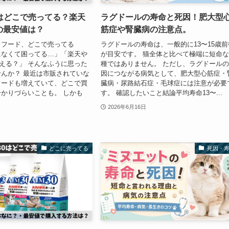
はどこで売ってる？楽天
ラグドールの寿命と死因！肥大型
nの最安値は？
筋症や腎臓病の注意点。
トフード、どこで売ってる
ラグドールの寿命は、一般的に13〜15歳前
になくて困ってる…」「楽天や
が目安です。 猫全体と比べて極端に短命
ら買える？」 そんなふうに思った
種ではありません。 ただし、ラグドール
んか？ 最近は市販されていな
因につながる病気として、肥大型心筋症・
フードも増えていて、どこで買
臓病・尿路結石症・毛球症には注意が必要
かりづらいことも。 しかも
す。 確認したいこと結論平均寿命13〜...
2026年6月16日
どこに売ってる
死因・