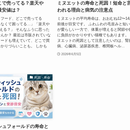
どこで売ってる？楽天や
ミヌエットの寿命と死因！短命と
の最安値は？
われる理由と病気の注意点
トフード、どこで売ってる
ミヌエットの平均寿命は、おおむね12〜14
になくて困ってる…」「楽天や
前後が目安です。 ふわふわの毛並みと短
ら買える？」 そんなふうに思った
が愛らしい一方で、体重が増えると関節や
んか？ 最近は市販されていな
に負担がかかりやすい猫種でもあります。
フードも増えていて、どこで買
ヌエットの死因として注意したいのは、腎
かりづらいことも。 しかも
病、心臓病、泌尿器疾患、椎間板ヘル...
2026年6月5日
死因・寿命
シュフォールドの寿命と