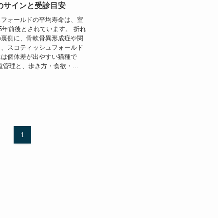
のサインと受診目安
ュフォールドの平均寿命は、室
15年前後とされています。 折れ
の裏側に、骨軟骨異形成症や関
り、スコティッシュフォールド
には個体差が出やすい猫種で
重管理と、歩き方・食欲・...
1