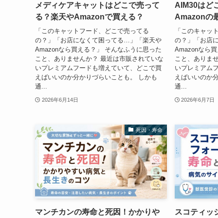
メディケアキャットはどこで売って
AIM30は
る？楽天やAmazonで買える？
Amazon
「このキャットフード、どこで売ってる
「このキャッ
の？」「お店になくて困ってる…」「楽天や
の？」「お店
Amazonなら買える？」 そんなふうに思った
Amazonな
こと、ありませんか？ 最近は市販されていな
こと、ありませ
いプレミアムフードも増えていて、どこで買
いプレミアム
えばいいのか分かりづらいことも。 しかも
えばいいのか分
通...
通...
2026年6月14日
2026年6月7日
死因・寿命
マンチカンの寿命と死因！かかりや
スコティッ