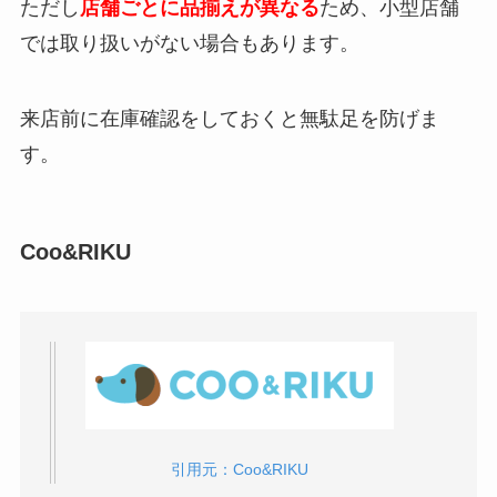
Komoro Premium Venison Wet Foodはどこ
ただし
店舗ごとに品揃えが異なる
ため、小型店舗
キングTOP10！食いつき・成分・価格で比較す
で売ってる？楽天やAmazonの最安値は？
るならコレ！
では取り扱いがない場合もあります。
来店前に在庫確認をしておくと無駄足を防げま
ブリスミックス（BLISMIX）はどこで売って
メディファス（Medyfas）はどこで売ってる？
る？楽天やAmazonで買える？
楽天やAmazonの最安値は？
す。
猫日和はどこで売ってる？楽天やAmazonの最
Coo&RIKU
安値は？
ドットにゃんはどこで売ってる？楽天や
Amazonで買える？
引用元：Coo&RIKU
クリリアンボブテイルが性格悪い7つの理由と