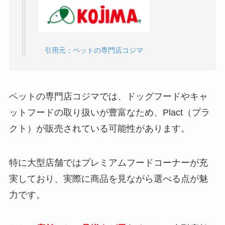
ねこ姫はどこで売ってる？楽天やAmazonの最
ミャウミャウはどこで売ってる？楽天や
安値は？
Amazonの最安値は？
引用元：ペットの専門店コジマ
アーガイルディッシュの口コミ・評判は悪い？
ピュリナ プロプランはどこで売ってる？楽天や
試した飼い主のリアルな声と後悔しない選び
Amazonで買える？
方！
ペットの専門店コジマでは、ドッグフードやキャ
ットフードの取り扱いが豊富なため、Plact（プラ
ハッピーキャットはどこで売ってる？楽天や
AATU（アートゥー）はどこで売ってる？楽天
Amazonの最安値は？
クト）が販売されている可能性があります。
やAmazonの最安値は？
特に大型店舗ではプレミアムフードコーナーが充
ラガマフィンは性格悪いって本当？飼いにくい
ミヌエットは性格悪い？そう言われる7つの理
実しており、実際に商品を見ながら選べる点が魅
理由と後悔しない飼い方！
由と後悔しない飼い方！
力です。
キャットフードのグレインフリーおすすめラン