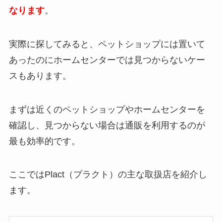
なります
。
ドクターズダイエットはどこで売ってる？楽天
やAmazonで買える？
実際に探してみると、ペットショップには置いて
あったのにホームセンターでは見つからないケー
スもあります。
ブルー（BLUE）はどこで売ってる？楽天や
Amazonの最安値は？
まずは近くのペットショップやホームセンターを
確認し、見つからない場合は通販を利用するのが
毛玉ケアおすすめキャットフード人気ランキン
最も効率的です。
グTOP10!購入前に知るべき5つのポイント
ここではPlact（プラクト）の主な取扱店を紹介し
ヤラー グレインフリーはどこで売ってる？楽天
ます。
やAmazonの最安値は？