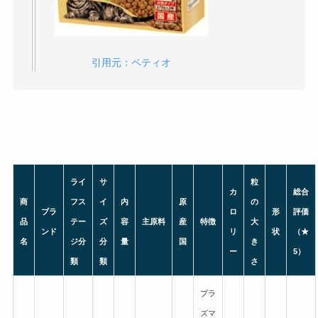
最安値は？
引用元：ペティオ
エジプシャンマウが性格悪い7つの理由とは？
実際に飼って後悔した人のリアルな話
シャムが性格悪い7つの理由とは？実際に飼っ
て後悔した人のリアルな話
ライ
サ
粒
カ
総合
商
フス
イ
内
原
の
ブラ
ロ
形
評価
ビィナチュラルはどこで売ってる？楽天や
品
テー
ズ
容
主原料
産
特徴
大
ンド
リ
状
（★
Amazonで買える？
名
ジ分
分
量
国
き
ー
5）
類
類
さ
プラ
キャネットチップはどこで売ってる？楽天や
Amazonで買える？
ズマ