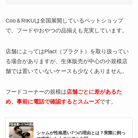
は？注意すべき問題行動7選
Coo
＆
RIKU
は全国展開しているペットショップ
で、フードやおやつの品揃えも充実しています。
モグリッチはどこで売ってる？楽天やAmazon
で買える？
店舗によってはPlact（プラクト）を取り扱ってい
る場合がありますが、生体販売が中心の小規模店
ターキッシュバンが性格悪い7つの理由とは？
注意すべき問題行動7選
舗では置いていないケースも少なくありません。
フードコーナーの規模は
店舗ごとに差があるた
フィーラインナチュラルの口コミ・評判は悪
め、事前に電話で確認するとスムーズ
です。
い？値段・食いつき・安全性を徹底検証！
セレクトバランスはどこで売ってる？楽天や
シャムが性格悪い7つの理由とは？実際に飼っ
Amazonで買える？