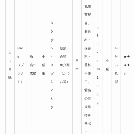
乳酸
菌配
マンチカンが性格悪いと言われる理由とは？本
8
合。
3
当の性格と後悔しない飼い方！
0
着色
3
g/
料・
5
Plac
5
穀類、
保存
平
カ
k
ANFはどこで売ってる？楽天やAmazonで買え
e
幼
全
4
肉類、
料・
た
★★
ツ
日
c
小
る？
（プ
猫〜
猫
0
魚介類
香料
い
★★
オ
本
al/
粒
ラク
成猫
用
g/
（かつ
不使
丸
☆
味
1
ト）
1.
お等）
用。
型
0
スコティッシュストレートが性格悪い7つの理
2
愛猫
由とは？飼いやすくする注意点と対策
0
k
の健
g
g
康維
持を
エキゾチックショートヘアは性格悪い猫？怒る
サポ
理由と飼って後悔しない判断基準
ー