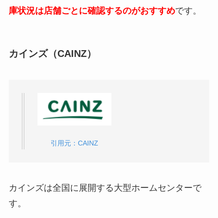
庫状況は店舗ごとに確認するのがおすすめ
です。
アニモンダ「カーニー パウチ」はどこで売って
る？楽天やYahoo！ショッピングで買える？
カインズ（CAINZ）
ブルー（BLUE）はどこで売ってる？楽天や
Amazonの最安値は？
日本猫が性格悪い7つの理由とは？飼って後悔
引用元：CAINZ
した飼い主のリアルな現実
ボジータはどこで売ってる？楽天やAmazonで
カインズは全国に展開する大型ホームセンターで
買える？
す。