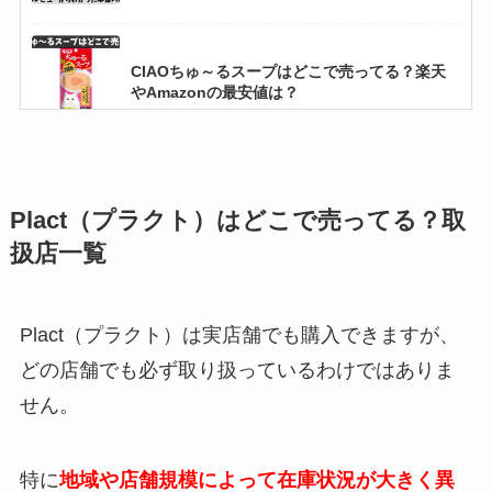
CIAOちゅ～るスープはどこで売ってる？楽天
やAmazonの最安値は？
犬猫生活はどこで売ってる？楽天やAmazonで
買える？
Plact（プラクト）はどこで売ってる？取
扱店一覧
【2025年7月】ウエットキャットフードおすす
め人気ランキングBEST10！
Plact（プラクト）は実店舗でも購入できますが、
どの店舗でも必ず取り扱っているわけではありま
せん。
キムリックが性格悪い7つの理由とは？飼いや
すくする7つのコツ
特に
地域や店舗規模によって在庫状況
が大きく異