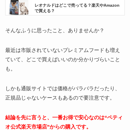
レオナルドはどこで売ってる？楽天やAmazon
で買える？
そんなふうに思ったこと、ありませんか？
バーマンが性格悪い7つの理由とは？実際に飼
って後悔した人のリアルな話
最近は市販されていないプレミアムフードも増え
ていて、どこで買えばいいのか分かりづらいこと
コスパ重視のおすすめキャットフード人気ラン
も。
キングTOP10!健康も守れる選び方ガイド
しかも通販サイトでは価格がバラバラだったり、
正規品じゃないケースもあるので要注意です。
プロパックはどこで売ってる？楽天やAmazon
で買える？
結論を先に言うと、一番お得で安心なのは“ペティ
オ公式楽天市場店”からの購入です。