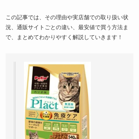
ねこひかりはどこで売ってる？楽天やAmazon
で買える？
この記事では、その理由や実店舗での取り扱い状
況、通販サイトごとの違い、最安値で買う方法ま
JPスタイル『和の究み』の口コミ・評判は悪
で、まとめてわかりやすく解説していきます！
い？腎臓ケアやお腹ケアに役立つラインナップ
を検証！
バリニーズが性格悪い7つの理由とは？飼いや
すくする注意点と対策
キンカローは性格悪い？そう言われる7つの理
由と後悔しない飼い方
オリジンはどこで売ってる？楽天やAmazonの