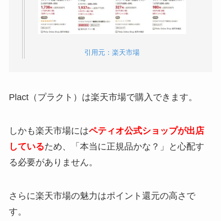
ドットにゃんはどこで売ってる？楽天や
Amazonで買える？
引用元：楽天市場
チャオちゅ〜るはどこで売ってる？楽天や
Amazonの最安値は？
Plact（プラクト）は楽天市場で購入できます。
しかも楽天市場には
ペティオ公式ショップが出店
ジャパニーズボブテイルが性格悪い7つの理由
している
ため、「本当に正規品かな？」と心配す
とは？飼いやすくする注意点と対策
る必要がありません。
ビルジャックはどこで売ってる？楽天や
さらに楽天市場の魅力はポイント還元の高さで
Amazonの最安値は？
す。