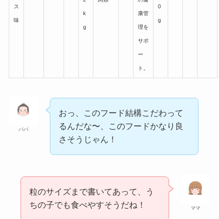
ス
0
k
康管
味
g
g
理を
サポ
ー
ト。
おっ、このフード結構こだわって
るんだな〜、このフードかなり良
パパ
さそうじゃん！
粒のサイズまで書いてあって、う
ちの子でも食べやすそうだね！
ママ