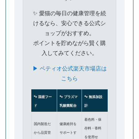
✨ 愛猫の毎日の健康管理を続
けるなら、安心できる公式シ
ョップがおすすめ。
ポイントを貯めながら賢く購
入してみてください。
▶ ペティオ公式楽天市場店は
こちら
🐾 国産フー
🐾 プラズマ
🐾 無添加設
ド
乳酸菌配合
計
着色料・保
国内製造だ
健康維持を
存料・香料
から品質管
サポートす
を使用せ