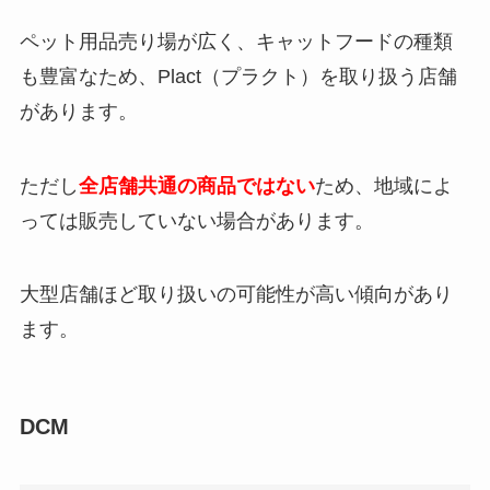
ペット用品売り場が広く、キャットフードの種類
アビシニアンは性格悪い？噛む・凶暴化すると
言われる理由と後悔しない飼い方
も豊富なため、Plact（プラクト）を取り扱う店舗
があります。
ピュリナワン グレインフリーはどこで売って
ただし
全店舗共通の商品ではない
ため、地域によ
る？楽天やAmazonの最安値は？
っては販売していない場合があります。
アーテミスはどこで売ってる？楽天やAmazon
大型店舗ほど取り扱いの可能性が高い傾向があり
で買える？
ます。
ベンガルは性格悪い？噛む・うるさい・後悔す
ると言われる理由と対策
DCM