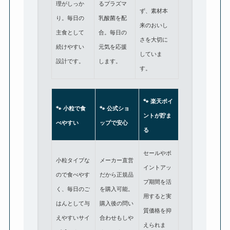
理がしっか
るプラズマ
ず、素材本
り。毎日の
乳酸菌を配
来のおいし
主食として
合。毎日の
さを大切に
続けやすい
元気を応援
していま
設計です。
します。
す。
🐾 楽天ポイ
🐾 小粒で食
🐾 公式ショ
ントが貯ま
べやすい
ップで安心
る
セールやポ
小粒タイプな
メーカー直営
イントアッ
ので食べやす
だから正規品
プ期間を活
く、毎日のご
を購入可能。
用すると実
はんとして与
購入後の問い
質価格を抑
えやすいサイ
合わせもしや
えられま