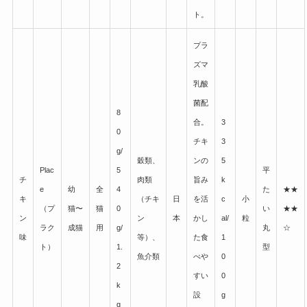
ト。
シニア猫におすすめのキャットフード人気ラン
プラ
キングTOP10!健康寿命を延ばすフードの選び
方とは?
ズマ
乳酸
菌配
8
合。
3
0
チキ
3
g/
穀類、
ンの
5
Plac
5
平
チ
肉類
旨み
k
e
幼
全
4
た
★★
キ
（チキ
日
を活
c
小
（プ
猫〜
猫
0
い
★★
ン
ン
本
かし
al/
粒
ラク
成猫
用
g/
丸
☆
味
等）、
た食
1
ト）
1.
型
魚介類
べや
0
2
すい
0
k
設
g
g