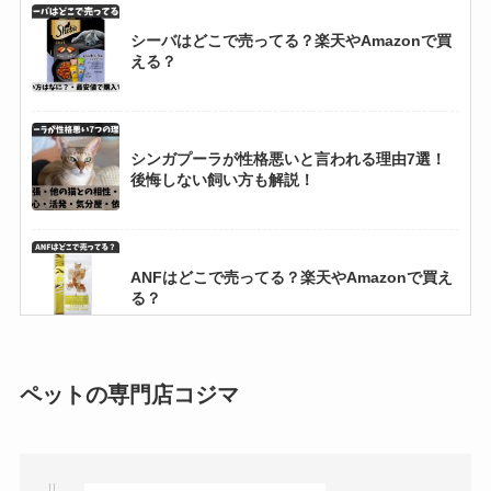
アボダームはどこで売ってる？楽天やAmazon
シーバはどこで売ってる？楽天やAmazonで買
で買える？
える？
シーバはどこで売ってる？楽天やAmazonで買
シンガプーラが性格悪いと言われる理由7選！
える？
後悔しない飼い方も解説！
スコティッシュフォールドの寿命と死因！病気
ANFはどこで売ってる？楽天やAmazonで買え
のサインと受診目安
る？
ダイエット用キャットフードおすすめランキン
カントリーロードはどこで売ってる？楽天や
ペットの専門店コジマ
グTOP10!愛猫の体重管理に本当に効果があっ
Amazonの最安値は？
た選び方とは?