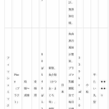
計。
無添
加仕
様。
魚由
来の
風味
8
が豊
フ
3
0
富。
ィ
3
g/
穀類、
プラ
ッ
5
Plac
5
魚介類
ズマ
平
シ
k
e
幼
全
4
（かつ
乳酸
た
★★
ュ
日
c
小
（プ
猫〜
猫
0
お・ま
菌配
い
★★
ミ
本
al/
粒
ラク
成猫
用
g/
ぐろ
合で
丸
☆
ッ
1
ト）
1.
等）、
毎日
型
ク
0
2
肉類
の健