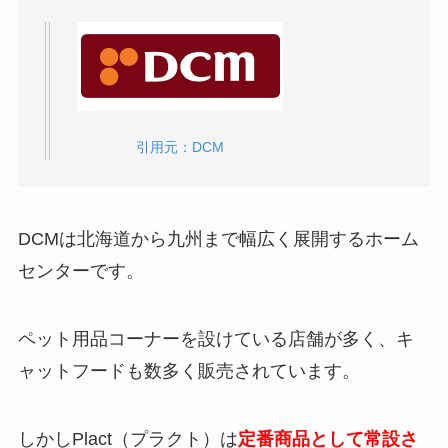
ナウフレッシュはどこで売ってる？楽天や
Amazonで買える？
ロイヤルカナン ステアライズドはどこで売っ
引用元：DCM
てる？楽天やAmazonの最安値は？
DCM
は北海道から九州まで幅広く展開するホーム
go!はどこで売ってる？楽天やAmazonの最安
値は？
センターです。
ペット用品コーナーを設けている店舗が多く、キ
ャットフードも数多く販売されています。
しかしPlact（プラクト）は
定番商品として常設さ