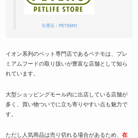
アーガイルディッシュの口コミ・評判は悪い？
引用元：PETEMO
試した飼い主のリアルな声と後悔しない選び
方！
イオン系列のペット専門店であるペテモは、プレ
ラガマフィンは性格悪いって本当？飼いにくい
理由と後悔しない飼い方！
ミアムフードの取り扱いが豊富な店舗として知ら
れています。
キャネットチップはどこで売ってる？楽天や
大型ショッピングモール内に出店している店舗が
Amazonで買える？
多く、買い物ついでに立ち寄りやすい点も魅力で
す。
ヒューマングレードキャットフードおすすめ
TOP10!本当に安心な選び方とは?
ただし人気商品は売り切れる場合があるため、
在