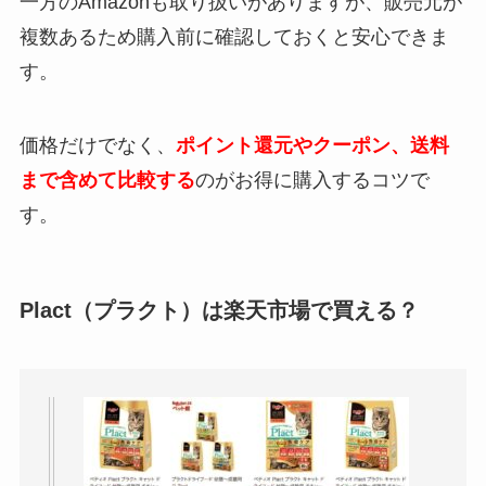
一方の
Amazon
も取り扱いがありますが、販売元が
複数あるため購入前に確認しておくと安心できま
す。
ラグドールは性格悪い？噛む・懐かない・抱っ
こ嫌いと言われる理由
価格だけでなく、
ポイント還元やクーポン、送料
まで含めて比較する
のがお得に購入するコツで
CIAO（チャオ）パウチはどこで売ってる？楽
す。
天やAmazonの最安値は？
Plact（プラクト）は楽天市場で買える？
ビューティープロはどこで売ってる？楽天や
Amazonの最安値は？
バーマンが性格悪い7つの理由とは？実際に飼
って後悔した人のリアルな話