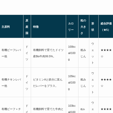
原
粒の
カロ
形
総合評価
主原料
産
特徴
大き
リー
状
（★5）
国
さ
ウ
ド
100kc
有機ビーフレバ
有機飼料で育てたドイツ
粗み
ェ
★★★★
イ
al/100
ー他
産Bio牛肉99.5%。
じん
ッ
☆
ツ
g
ト
ウ
ド
105kc
有機チキンレバ
ビタミンAと鉄分に富ん
粗み
ェ
★★★★
イ
al/100
ー他
だレバーをプラス。
じん
ッ
☆
ツ
g
ト
ウ
ド
103kc
有機ビーフ＋チ
有機飼料で育てた牛肉と
ェ
★★★★
粗み
イ
al/100