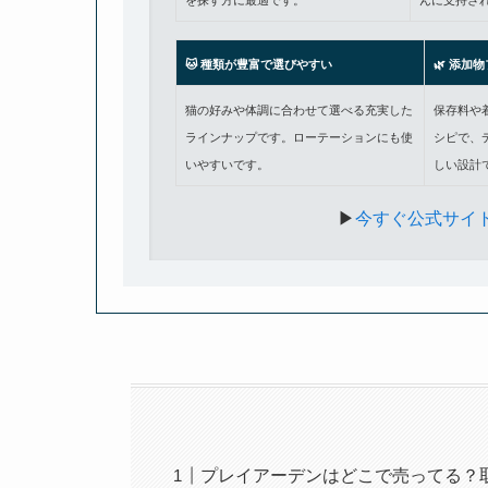
を探す方に最適です。
んに支持さ
🐱 種類が豊富で選びやすい
🌿 添加
猫の好みや体調に合わせて選べる充実した
保存料や
ラインナップです。ローテーションにも使
シピで、
いやすいです。
しい設計
▶︎
今すぐ公式サイ
プレイアーデンはどこで売ってる？