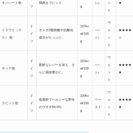
キンハート他
鶏肉をブレンド。
ッ
★
じん
ツ
g
ト
ウ
ド
107kc
トラウト（マ
オメガ3脂肪酸や抗酸化
ェ
★★★★
ペー
イ
al/100
ス） 他
成分がたっぷり。
ッ
☆
スト
ツ
g
ト
ウ
ド
101kc
新鮮なレバーを加え、さ
ェ
★★★★
ペー
ディア他
イ
al/100
らに風味豊かに。
ッ
★
スト
ツ
g
ト
ウ
ド
100kc
低脂肪でヘルシーな野生
ペー
ェ
★★★★
ラビット他
イ
al/100
のウサギ99.5%。
スト
ッ
★
ツ
g
ト