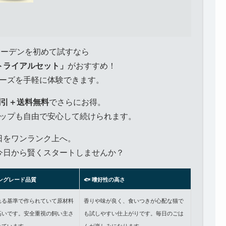
イアーデンを初めて試すなら
トライアルセット」
がおすすめ！
ーズを手軽に体験できます。
割引＋送料無料
でさらにお得。
ップも自由で安心して続けられます。
日をワンランク上へ。
今日から賢くスタートしませんか？
マングレード品質
🐟 嗜好性の高さ
れる基準で作られていて原材料
香りや味が良く、食いつきが心配な猫で
高いです。安全重視の飼い主さ
も試しやすい仕上がりです。毎日のごは