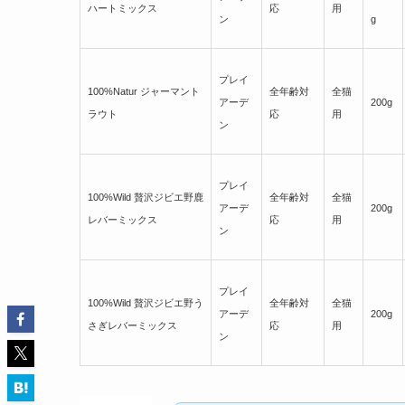
ハートミックス
応
用
ン
g
プレイ
100%Natur ジャーマント
全年齢対
全猫
アーデ
200g
ラウト
応
用
ン
プレイ
100%Wild 贅沢ジビエ野鹿
全年齢対
全猫
アーデ
200g
レバーミックス
応
用
ン
プレイ
100%Wild 贅沢ジビエ野う
全年齢対
全猫
アーデ
200g
さぎレバーミックス
応
用
ン