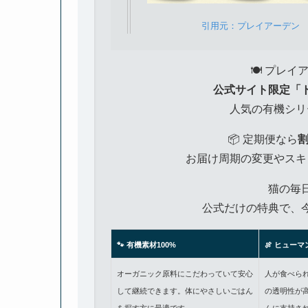
引用元：プレイアーデン
🍽️ プレ
公式サイト限定「
人気の有機シリ
📦 定期便なら
お届け周期の変更やスキ
猫の毎
公式だけの特典で、
🐾 有機素材100%
🍖 ヒュー
オーガニック原料にこだわっていて安心
人が食べら
して継続できます。体にやさしいごはん
の透明性が