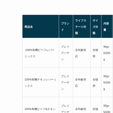
ライフス
サイ
ブラン
内容
商品名
テージ分
ズ分
ド
量
類
類
プレイ
95g×
100%有機ビーフレバー
全年齢対
全猫
アーデ
5/200
ミックス
応
用
ン
g
プレイ
95g×
100%有機チキンレバーミ
全年齢対
全猫
アーデ
5/200
ックス
応
用
ン
g
プレイ
95g×
100%有機ビーフ&チキン
全年齢対
全猫
アーデ
5/200