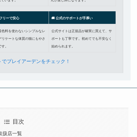
れています。
んが楽しみになります。
物フリーで安心
🚚 公式のサポートが手厚い
着色料を使わないシンプルなレ
公式サイトは正規品が確実に買えて、サ
デリケートな体質の猫にもやさ
ポートも丁寧です。初めてでも不安なく
です。
始められます。
トでプレイアーデンをチェック！
目次
取扱店一覧